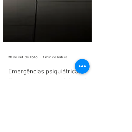
28 de out. de 2020
1 min de leitura
Emergências psiquiátricas:
Porque precisamos falar sobre
suicídio o ano todo?
Porque no mundo ocorre um óbito por
suicídio a cada 40 segundos; Porque a
previsão da OMS para 2020 (antes da
epidemia) era de uma morte...