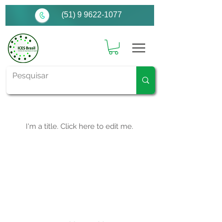
(51) 9 9622-1077
My Items
I'm a title. ​Click here to edit me.
Horário de atendimento