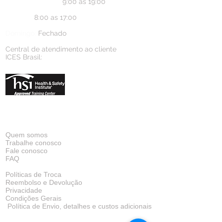
Segunta a Sexta:
9:00 as 19:00
Sábado:
8:00 as 17:00
Domingo:
Fechado
Central de atendimento ao cliente
ICES Brasil:
contato@icesbrasil.com
+55 (51) 9 9622-1077
A empresa
Quem somos
Trabalhe conosco
Fale conosco
FAQ
Políticas de Troca
Reembolso e Devolução
Privacidade
Condições Gerais
Política de Envio, detalhes e custos adicionais